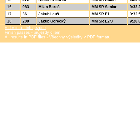
16
983
Milan Baroš
MM SR Senior
9:33.
17
36
Jakub Lauš
MM SR E1
9:32.
18
209
Jakub Gorecký
MM SR E2/3
9:28.
Rider info - Info jezdce
Finish passes - průjezdy cílem
All results in PDF files - Všechny výsledky v PDF formátu