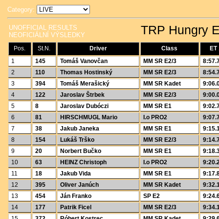
Category:
TRP Hungry 
UNOFFICIAL RESULTS
NEOFICIÁLNÍ VÝSLEDKY
Pos.
St.N.
Driver
Class
ET 
1
145
Tomáš Vanovčan
MM SR E2/3
8:57.
2
110
Thomas Hostinský
MM SR E2/3
8:54.
3
394
Tomáš Merašický
MM SR Kadet
9:06.
4
122
Jaroslav Štrbek
MM SR E2/3
9:00.
5
8
Jaroslav Dubóczi
MM SR E1
9:02.
6
81
HIRSCHMUGL Mario
I.o PRO2
9:07.
7
38
Jakub Janeka
MM SR E1
9:15.
8
154
Lukáš Trško
MM SR E2/3
9:14.
9
20
Norbert Bučko
MM SR E1
9:18.
10
63
HEINZ Christoph
I.o PRO2
9:20.
11
18
Jakub Vida
MM SR E1
9:17.
12
395
Oliver Janúch
MM SR Kadet
9:32.
13
454
Ján Franko
SP E2
9:24.
14
177
Patrik Ficel
MM SR E2/3
9:34.
15
372
Róbert Kostrec
MM SR Kadet
9:29.