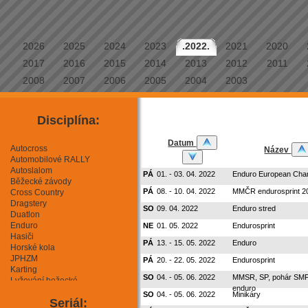
2026
2025
2024
2023
.2022.
2021
2020
2017
2016
2015
2014
2013
2012
2011
2008
2007
2006
2005
2004
2003
Disciplína:
Datum
Autocross
Název
Automobilové RALLY
Autoslalom
PÁ
01. - 03. 04. 2022
Enduro European Cha
Běžecké závody
PÁ
08. - 10. 04. 2022
MMČR endurosprint 2
Cross Country
Dragstery
SO
09. 04. 2022
Enduro stred
Duatlon
Enduro
NE
01. 05. 2022
Endurosprint
Hasiči
PÁ
13. - 15. 05. 2022
Enduro
Horské kola
JPHZM
PÁ
20. - 22. 05. 2022
Endurosprint
Karting
SO
04. - 05. 06. 2022
MMSR, SP, pohár S
Lyžování bežecké
enduro
Lyžování sjezdové
SO
04. - 05. 06. 2022
Minikáry
Seriál:
Mini Moto