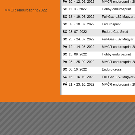
PÁ
10. - 12. 06. 2022
MMČR endurosprint 2
Minikary
Motokros
SO
11. 06. 2022
Hobby endurosprint
MMČR endurosprint 2022
Mushing - psí sprežení
Rally cross country
SO
18. - 19. 06. 2022
Full-Gas-LS2 Magyar
Rallycross
SO
09. - 10. 07. 2022
Endurosprint
Silniční moto
Sjezd horských kol
SO
23. 07. 2022
Enduro Cup Stred
Supermoto
SO
23. - 24. 07. 2022
Full-Gas-LS2 Magyar
Triathlon
Tuningový sraz
PÁ
12. - 14. 08. 2022
MMČR endurosprint 2
Závody aut. na okruhu
SO
13. 08. 2022
Hobby endurosprint
Závody automobilů do vrchu
PÁ
23. - 25. 09. 2022
MMČR endurosprint 2
SO
08. 10. 2022
Enduro cross
SO
15. - 16. 10. 2022
Full-Gas-LS2 Magyar
PÁ
21. - 23. 10. 2022
MMČR endurosprint 2