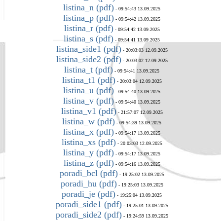
listina_n (pdf)
- 09:54:43 13.09.2025
listina_p (pdf)
- 09:54:42 13.09.2025
listina_r (pdf)
- 09:54:42 13.09.2025
listina_s (pdf)
- 09:54:41 13.09.2025
listina_side1 (pdf)
- 20:03:03 12.09.2025
listina_side2 (pdf)
- 20:03:02 12.09.2025
listina_t (pdf)
- 09:54:41 13.09.2025
listina_t1 (pdf)
- 20:03:04 12.09.2025
listina_u (pdf)
- 09:54:40 13.09.2025
listina_v (pdf)
- 09:54:40 13.09.2025
listina_v1 (pdf)
- 21:57:07 12.09.2025
listina_w (pdf)
- 09:54:39 13.09.2025
listina_x (pdf)
- 09:54:17 13.09.2025
listina_xs (pdf)
- 20:03:03 12.09.2025
listina_y (pdf)
- 09:54:17 13.09.2025
listina_z (pdf)
- 09:54:16 13.09.2025
poradi_bcl (pdf)
- 19:25:02 13.09.2025
poradi_hu (pdf)
- 19:25:03 13.09.2025
poradi_je (pdf)
- 19:25:04 13.09.2025
poradi_side1 (pdf)
- 19:25:01 13.09.2025
poradi_side2 (pdf)
- 19:24:59 13.09.2025