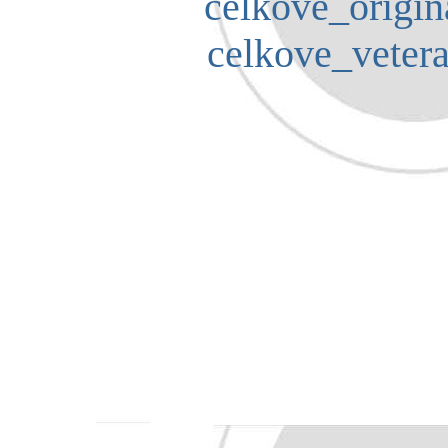
celkove_origina
celkove_vetera