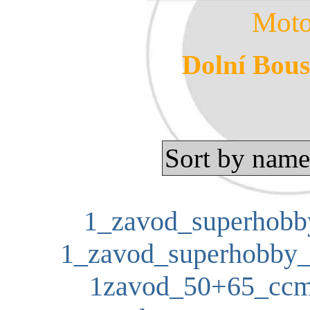
Moto
Dolní Bouso
Sort by name
1_zavod_superhobby
1_zavod_superhobby_p
1zavod_50+65_ccm