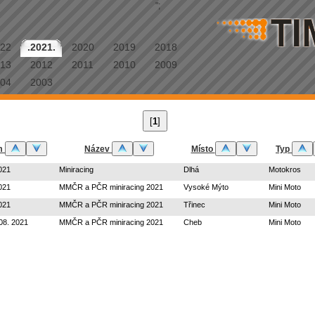
";
22
.2021.
2020
2019
2018
13
2012
2011
2010
2009
04
2003
[
1
]
m
Název
Místo
Typ
021
Miniracing
Dlhá
Motokros
021
MMČR a PČR miniracing 2021
Vysoké Mýto
Mini Moto
021
MMČR a PČR miniracing 2021
Třinec
Mini Moto
 08. 2021
MMČR a PČR miniracing 2021
Cheb
Mini Moto