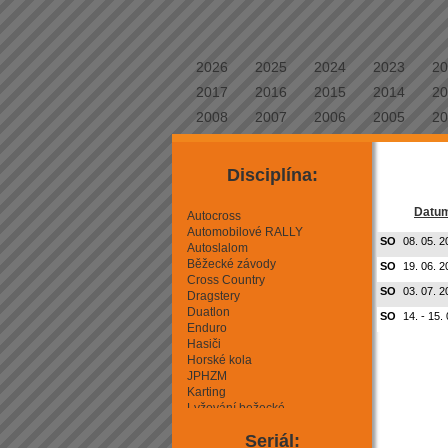
2026
2025
2024
2023
20
2017
2016
2015
2014
20
2008
2007
2006
2005
20
Disciplína:
Datu
Autocross
Automobilové RALLY
SO
08. 05. 2
Autoslalom
Běžecké závody
SO
19. 06. 2
Cross Country
SO
03. 07. 2
Dragstery
Duatlon
SO
14. - 15.
Enduro
Hasiči
Horské kola
JPHZM
Karting
Lyžování bežecké
Lyžování sjezdové
Seriál:
Mini Moto