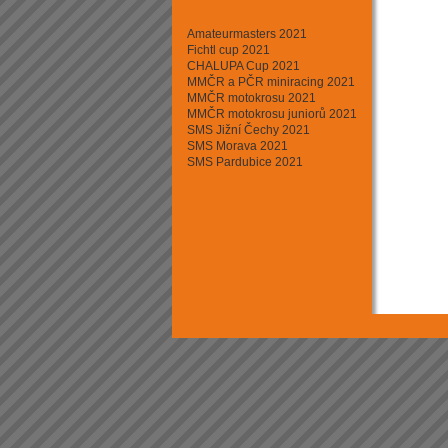
Minikary
Motokros
Amateurmasters 2021
Mushing - psí sprežení
Fichtl cup 2021
Rally cross country
CHALUPA Cup 2021
Rallycross
MMČR a PČR miniracing 2021
Silniční moto
MMČR motokrosu 2021
Sjezd horských kol
MMČR motokrosu juniorů 2021
Supermoto
SMS Jižní Čechy 2021
Triathlon
SMS Morava 2021
Tuningový sraz
SMS Pardubice 2021
Závody aut. na okruhu
Závody automobilů do vrchu