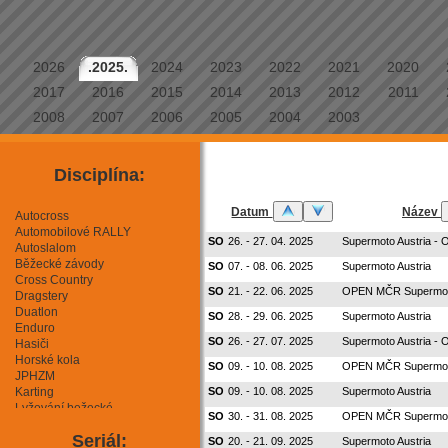
2026
.2025.
2024
2023
2022
2021
2020
2017
2016
2015
2014
2013
2012
2011
2008
2007
2006
2005
2004
2003
Disciplína:
Datum
Název
Autocross
Automobilové RALLY
SO
26. - 27. 04. 2025
Supermoto Austria 
Autoslalom
Běžecké závody
SO
07. - 08. 06. 2025
Supermoto Austria
Cross Country
SO
21. - 22. 06. 2025
OPEN MČR Supermo
Dragstery
Duatlon
SO
28. - 29. 06. 2025
Supermoto Austria
Enduro
SO
26. - 27. 07. 2025
Supermoto Austria 
Hasiči
Horské kola
SO
09. - 10. 08. 2025
OPEN MČR Supermo
JPHZM
Karting
SO
09. - 10. 08. 2025
Supermoto Austria
Lyžování bežecké
SO
30. - 31. 08. 2025
OPEN MČR Supermo
Lyžování sjezdové
Seriál:
Mini Moto
SO
20. - 21. 09. 2025
Supermoto Austria