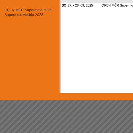
Minikary
SO
27. - 28. 09. 2025
OPEN MČR Supermot
Motokros
OPEN MČR Supermoto 2025
Mushing - psí sprežení
Supermoto Austria 2025
Rally cross country
Rallycross
Silniční moto
Sjezd horských kol
Supermoto
Triathlon
Tuningový sraz
Závody aut. na okruhu
Závody automobilů do vrchu