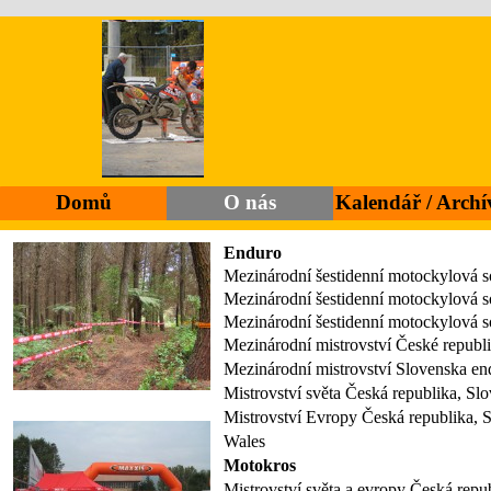
Přejít na obsah
Domů
O nás
Kalendář / Archí
▼
Enduro
Mezinárodní šestidenní motockylová s
Mezinárodní šestidenní motockylová s
Mezinárodní šestidenní motockylová 
Mezinárodní mistrovství České republi
Mezinárodní mistrovství Slovenska end
Mistrovství světa Česká republika, Sl
Mistrovství Evropy Česká republika, 
Wales
Motokros
Mistrovství světa a evropy Česká repu