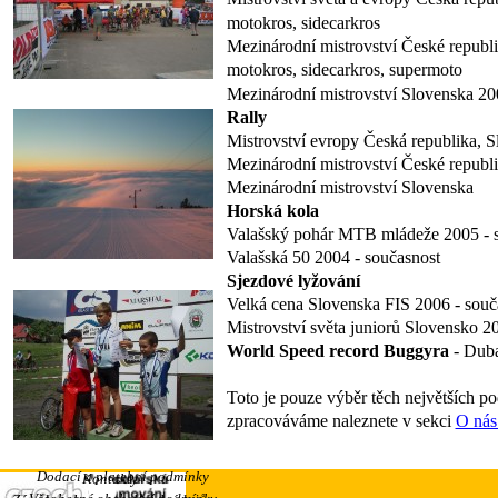
motokros, sidecarkros
Mezinárodní mistrovství České republ
motokros, sidecarkros, supermoto
Mezinárodní mistrovství Slovenska 20
Rally
Mistrovství evropy Česká republika, 
Mezinárodní mistrovství České republ
Mezinárodní mistrovství Slovenska
Horská kola
Valašský pohár MTB mládeže 2005 - 
Valašská 50 2004 - současnost
Sjezdové lyžování
Velká cena Slovenska FIS 2006 - souč
Mistrovství světa juniorů Slovensko 2
World Speed record Buggyra
- Duba
Toto je pouze výběr těch největších pod
zpracováváme naleznete v sekci
O nás
Dodací a platební podmínky
Kontakty