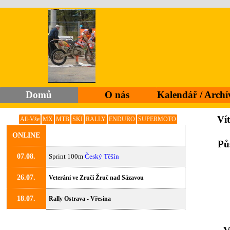
Přejít na obsah
Domů
O nás
Kalendář / Archí
▼
Ví
All-Vše
MX
MTB
SKI
RALLY
ENDURO
SUPERMOTO
ONLINE
Pů
07.08.
Sprint 100m
Český Těšín
26.07.
Veteráni ve Zruči Žruč nad Sázavou
18.07.
Rally Ostrava - Vřesina