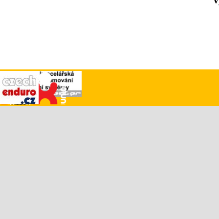
V
Návrat na obsah