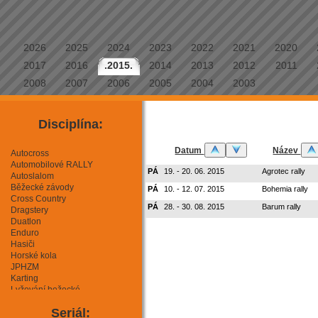
2026
2025
2024
2023
2022
2021
2020
2017
2016
.2015.
2014
2013
2012
2011
2008
2007
2006
2005
2004
2003
Disciplína:
Datum
Název
Autocross
Automobilové RALLY
PÁ
19. - 20. 06. 2015
Agrotec rally
Autoslalom
Běžecké závody
PÁ
10. - 12. 07. 2015
Bohemia rally
Cross Country
PÁ
28. - 30. 08. 2015
Barum rally
Dragstery
Duatlon
Enduro
Hasiči
Horské kola
JPHZM
Karting
Lyžování bežecké
Lyžování sjezdové
Seriál:
Mini Moto