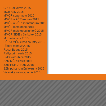
Minikary
Motokros
GPD Rallydrive 2015
Mushing - psí sprežení
MČR rally 2015
Rally cross country
MMĆR supermoto 2015
Rallycross
MMČR a PČR enduro 2015
Silniční moto
MMČR a PČR sprintenduro 2015
Sjezd horských kol
MMČR motokrosu 2015
Supermoto
MMČR motokrosu juniorů 2015
Triathlon
MMČR SIDE a čtyřkolek 2015
Tuningový sraz
MTB mládeže 2015
Závody aut. na okruhu
PČR a MČR cross country 2015
Závody automobilů do vrchu
Přebor Moravy 2015
Racer Buggy 2015
Rallysprint serie 2015
SMS Pardubice 2015
SZM MČR klasik 2015
SZM PČR JPHZM 2015
SZM pohár silniční okruhy 2015
Valašský trailový pohár 2015