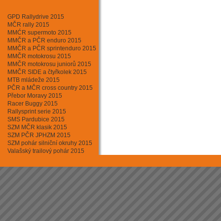
Minikary
Motokros
GPD Rallydrive 2015
Mushing - psí sprežení
MČR rally 2015
Rally cross country
MMĆR supermoto 2015
Rallycross
MMČR a PČR enduro 2015
Silniční moto
MMČR a PČR sprintenduro 2015
Sjezd horských kol
MMČR motokrosu 2015
Supermoto
MMČR motokrosu juniorů 2015
Triathlon
MMČR SIDE a čtyřkolek 2015
Tuningový sraz
MTB mládeže 2015
Závody aut. na okruhu
PČR a MČR cross country 2015
Závody automobilů do vrchu
Přebor Moravy 2015
Racer Buggy 2015
Rallysprint serie 2015
SMS Pardubice 2015
SZM MČR klasik 2015
SZM PČR JPHZM 2015
SZM pohár silniční okruhy 2015
Valašský trailový pohár 2015