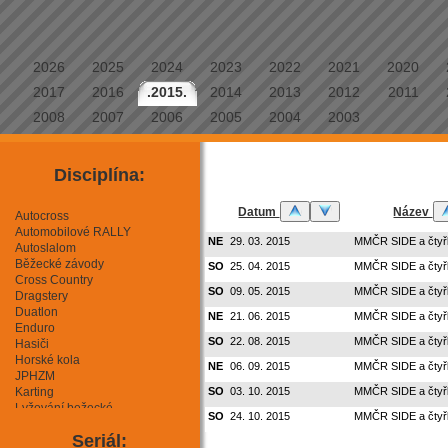
2026
2025
2024
2023
2022
2021
2020
2017
2016
.2015.
2014
2013
2012
2011
2008
2007
2006
2005
2004
2003
Disciplína:
Datum
Název
Autocross
Automobilové RALLY
NE
29. 03. 2015
MMČR SIDE a čtyř
Autoslalom
Běžecké závody
SO
25. 04. 2015
MMČR SIDE a čtyř
Cross Country
SO
09. 05. 2015
MMČR SIDE a čtyř
Dragstery
Duatlon
NE
21. 06. 2015
MMČR SIDE a čtyř
Enduro
SO
22. 08. 2015
MMČR SIDE a čtyř
Hasiči
Horské kola
NE
06. 09. 2015
MMČR SIDE a čtyř
JPHZM
Karting
SO
03. 10. 2015
MMČR SIDE a čtyřk
Lyžování bežecké
SO
24. 10. 2015
MMČR SIDE a čtyř
Lyžování sjezdové
Seriál:
Mini Moto